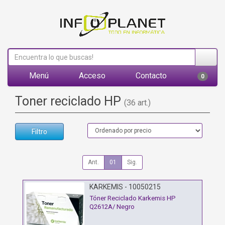
Menú
Acceso
Contacto
0
Toner reciclado HP
(36 art.)
Filtro
Ant.
01
Sig.
KARKEMIS - 10050215
Tóner Reciclado Karkemis HP
Q2612A/ Negro