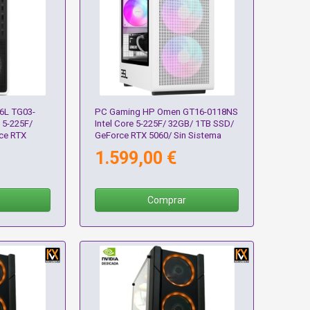
6L TG03-
PC Gaming HP Omen GT16-0118NS
 5-225F/
Intel Core 5-225F/ 32GB/ 1TB SSD/
ce RTX
GeForce RTX 5060/ Sin Sistema
ativo
Operativo
1.599,00 €
Comprar