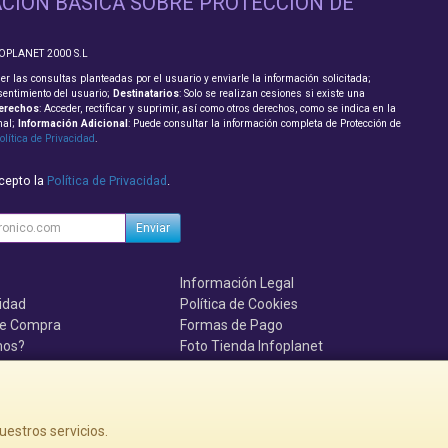
CIÓN BÁSICA SOBRE PROTECCIÓN DE
FOPLANET 2000 S.L
er las consultas planteadas por el usuario y enviarle la información solicitada;
sentimiento del usuario;
Destinatarios
: Solo se realizan cesiones si existe una
erechos
: Acceder, rectificar y suprimir, así como otros derechos, como se indica en la
nal;
Información Adicional
: Puede consultar la información completa de Protección de
olítica de Privacidad
.
acepto la
Política de Privacidad
.
Enviar
Información Legal
cidad
Política de Cookies
de Compra
Formas de Pago
mos?
Foto Tienda Infoplanet
uenten, se el primero!!!
uestros servicios.