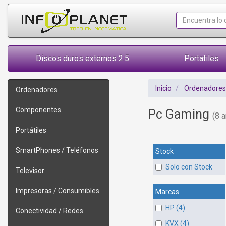
Discos duros externos 2.5
Portatiles
Inicio
Ordenadores
Ordenadores
Componentes
Pc Gaming
(8 a
Portátiles
SmartPhones / Teléfonos
Stock
Solo con Stock
Televisor
Impresoras / Consumibles
Marcas
HP (4)
Conectividad / Redes
KVX (4)