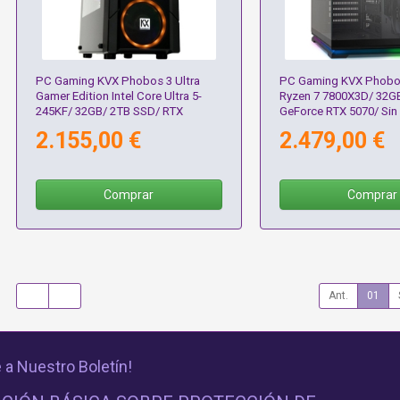
PC Gaming KVX Phobos 3 Ultra
PC Gaming KVX Phobo
Gamer Edition Intel Core Ultra 5-
Ryzen 7 7800X3D/ 32G
245KF/ 32GB/ 2TB SSD/ RTX
GeForce RTX 5070/ Sin
5060Ti/ Sin Sistema Operativo
Operativo
2.155,00 €
2.479,00 €
Comprar
Comprar
Ant.
01
 a Nuestro Boletín!