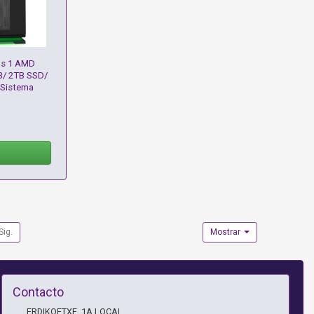
s 1 AMD
B/ 2TB SSD/
 Sistema
Sig.
Mostrar
Contacto
ERDIKOETXE, 1A LOCAL