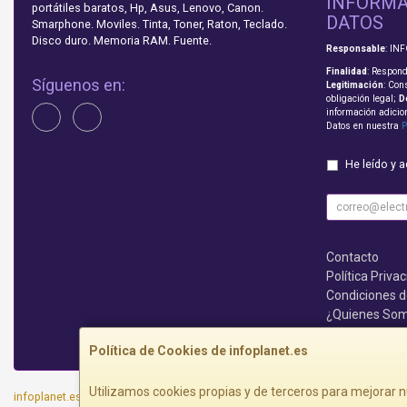
INFORMA
portátiles baratos, Hp, Asus, Lenovo, Canon.
DATOS
Smarphone. Moviles. Tinta, Toner, Raton, Teclado.
Disco duro. Memoria RAM. Fuente.
Responsable
: IN
Finalidad
: Respond
Síguenos en:
Legitimación
: Con
obligación legal;
D
información adicio
Datos en nuestra
P
He leído y 
Contacto
Política Priva
Condiciones 
¿Quienes So
Que no te lo c
Política de Cookies de infoplanet.es
Utilizamos cookies propias y de terceros para mejorar n
infoplanet.es © 2026