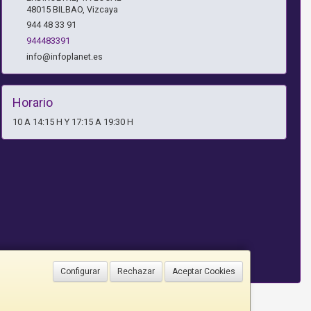
48015
BILBAO
,
Vizcaya
944 48 33 91
944483391
info@infoplanet.es
Horario
10 A 14:15 H Y 17:15 A 19:30 H
Configurar
Rechazar
Aceptar Cookies