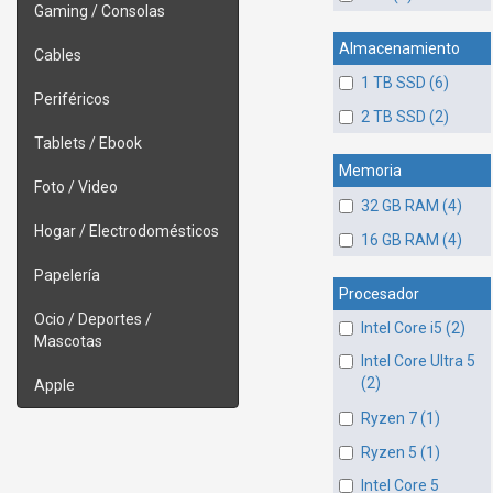
Gaming / Consolas
Almacenamiento
Cables
1 TB SSD (6)
Periféricos
2 TB SSD (2)
Tablets / Ebook
Memoria
Foto / Video
32 GB RAM (4)
Hogar / Electrodomésticos
16 GB RAM (4)
Papelería
Procesador
Ocio / Deportes /
Intel Core i5 (2)
Mascotas
Intel Core Ultra 5
(2)
Apple
Ryzen 7 (1)
Ryzen 5 (1)
Intel Core 5