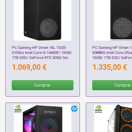
PC Gaming HP Omen 16L TG03-
PC Gaming HP Omen 1
0105ns Intel Core i5-14400F/ 16GB/
0088NS Intel Core Ultra
1TB SSD/ GeForce RTX 5050/ Sin
16GB/ 1TB SSD/ GeFor
Sistema Operativo
5060/ Sin Sistema Oper
1.069,00 €
1.335,00 €
Comprar
Comprar