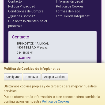
Contacto
Información Legal
Política Privacidad
Política de Cookies
Condiciones de Compra
Formas de Pago
¿Quienes Somos?
Foto Tienda Infoplanet
Que no te lo cuenten, se el
primero!!!
Contacto
ERDIKOETXE, 1A LOCAL
48015
BILBAO
,
Vizcaya
944 48 33 91
944483391
info@infoplanet.es
Política de Cookies de infoplanet.es
Configurar
Rechazar
Aceptar Cookies
Horario
10 A 14:15 H Y 17:15 A 19:30 H
Utilizamos cookies propias y de terceros para mejorar nuestros
servicios.
Puede obtener más información, o bien conocer cómo cambiar la
configuración, en nuestra
Política de Cookies
.
, , , , España. - C.I.F.: B95075172 - Tfno: