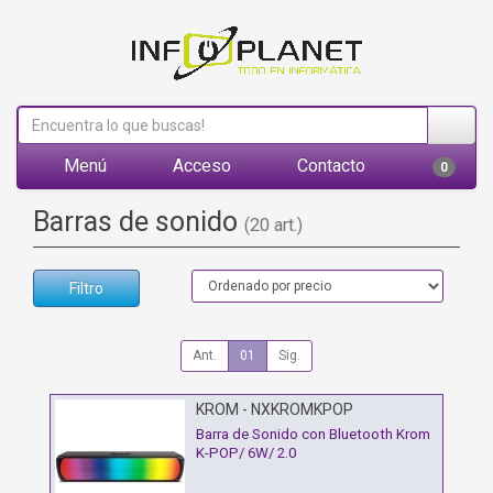
Menú
Acceso
Contacto
0
Barras de sonido
(20 art.)
Filtro
Ant.
01
Sig.
KROM - NXKROMKPOP
Barra de Sonido con Bluetooth Krom
K-POP/ 6W/ 2.0