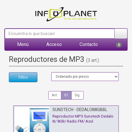
Menú
Acceso
Contacto
0
Reproductores de MP3
(3 art.)
Filtro
Ant.
01
Sig.
SUNSTECH - DEDALOIII8GBBL
Reproductor MP3 Sunstech Dedalo
III/ 8GB/ Radio FM/ Azul