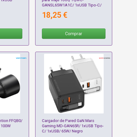
GANSL65W1A1C/ 1xUSB Tipo-C/
1xUSB/ 65W
18,25 €
Comprar
ntion FFQB0/
Cargador de Pared GaN Mars
/ 100W
Gaming MD-GAN65R/ 1xUSB Tipo-
C/ 1xUSB/ 65W/ Negro