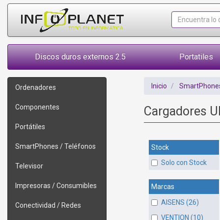
Discos duros externos 2.5
Portatiles
Inicio
SmartPhones
Ordenadores
Componentes
Cargadores U
Portátiles
SmartPhones / Teléfonos
Stock
Solo con Stock
Televisor
Impresoras / Consumibles
Marcas
AISENS (26)
Conectividad / Redes
VENTION (10)