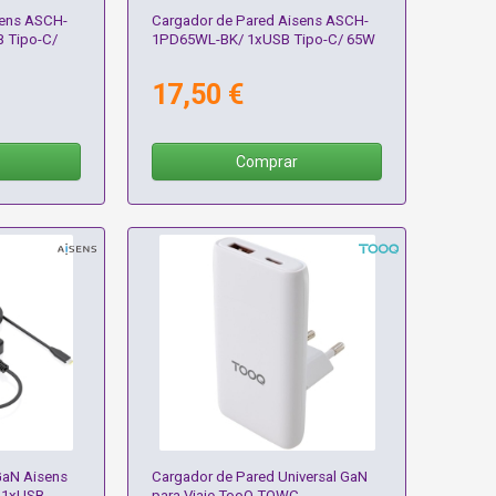
sens ASCH-
Cargador de Pared Aisens ASCH-
 Tipo-C/
1PD65WL-BK/ 1xUSB Tipo-C/ 65W
17,50 €
Comprar
aN Aisens
Cargador de Pared Universal GaN
 1xUSB
para Viaje TooQ TQWC-