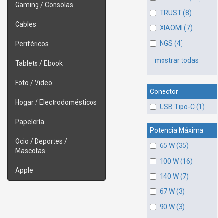
Gaming / Consolas
TRUST (8)
Cables
XIAOMI (7)
NGS (4)
Periféricos
mostrar todas
Tablets / Ebook
Foto / Video
Conector
Hogar / Electrodomésticos
USB Tipo-C (1)
Papelería
Potencia Máxima
Ocio / Deportes /
65 W (35)
Mascotas
100 W (16)
Apple
140 W (7)
67 W (3)
90 W (3)