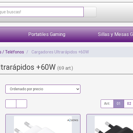
Portatiles Gaming
Sillas y Mesas 
 / Teléfonos
Cargadores Ultrarápidos +60W
ltrarápidos +60W
(69 art.)
Ant.
01
02