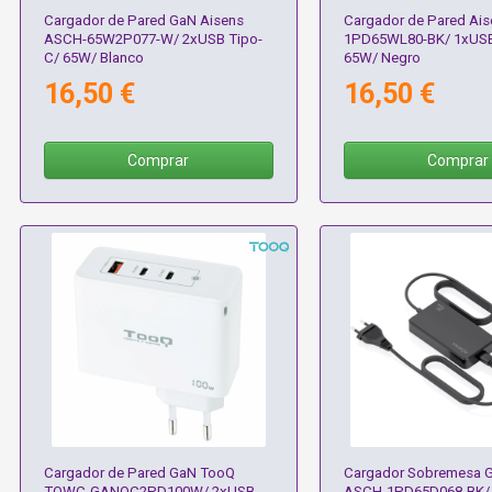
Cargador de Pared GaN Aisens
Cargador de Pared Ai
ASCH-65W2P077-W/ 2xUSB Tipo-
1PD65WL80-BK/ 1xUSB
C/ 65W/ Blanco
65W/ Negro
16,50 €
16,50 €
Comprar
Comprar
Cargador de Pared GaN TooQ
Cargador Sobremesa G
TQWC-GANQC2PD100W/ 2xUSB
ASCH-1PD65D068-BK/