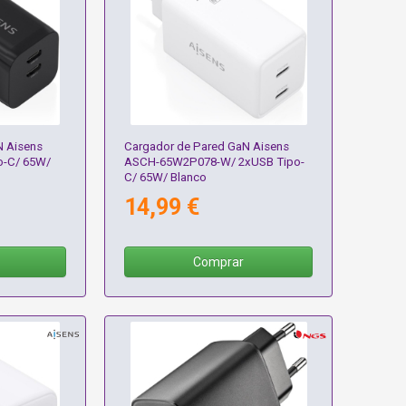
N Aisens
Cargador de Pared GaN Aisens
o-C/ 65W/
ASCH-65W2P078-W/ 2xUSB Tipo-
C/ 65W/ Blanco
14,99 €
Comprar