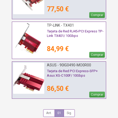
77,50 €
Comprar
TP-LINK - TX401
Tarjeta de Red RJ45-PCI Express TP-
Link TX401/ 10Gbps
84,99 €
Comprar
ASUS - 90IG0490-MO0R00
Tarjeta de Red PCI Express-SFP+
Asus XG-C100F/ 10Gbps
86,50 €
Comprar
Ant.
01
Sig.