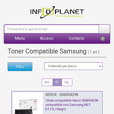
Menú
Acceso
Contacto
0
Toner Compatible Samsung
(1 art.)
Filtro
Ant.
01
Sig.
XEROX - 006R04298
Tóner compatible Xerox 006R04298
compatible con Samsung MLT-
D111L/ Negro