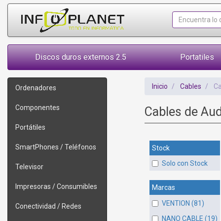
Discos duros externos 2.5
Portatiles
Inicio
Cables
Ca
Ordenadores
Componentes
Cables de Au
Portátiles
SmartPhones / Teléfonos
Stock
Solo con Stock
Televisor
Impresoras / Consumibles
Marcas
VENTION (81)
Conectividad / Redes
NANO CABLE (19)