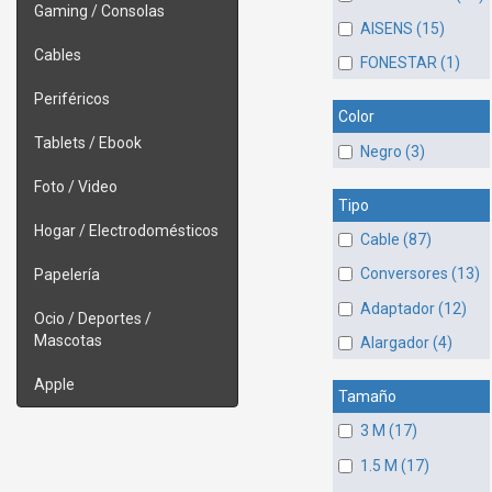
Gaming / Consolas
AISENS (15)
Cables
FONESTAR (1)
Periféricos
Color
Tablets / Ebook
Negro (3)
Foto / Video
Tipo
Hogar / Electrodomésticos
Cable (87)
Conversores (13)
Papelería
Adaptador (12)
Ocio / Deportes /
Mascotas
Alargador (4)
Apple
Tamaño
3 M (17)
1.5 M (17)