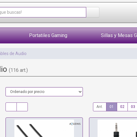
Portatiles Gaming
Sillas y Mesas 
bles de Audio
dio
(116 art.)
Ant.
01
02
03