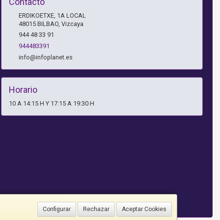
Contacto
ERDIKOETXE, 1A LOCAL
48015
BILBAO
,
Vizcaya
944 48 33 91
944483391
info@infoplanet.es
Horario
10 A 14:15 H Y 17:15 A 19:30 H
Configurar
Rechazar
Aceptar Cookies