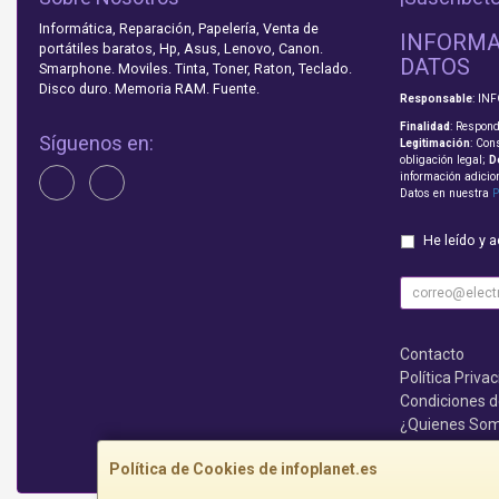
Informática, Reparación, Papelería, Venta de
INFORMA
portátiles baratos, Hp, Asus, Lenovo, Canon.
DATOS
Smarphone. Moviles. Tinta, Toner, Raton, Teclado.
Disco duro. Memoria RAM. Fuente.
Responsable
: IN
Finalidad
: Respond
Síguenos en:
Legitimación
: Con
obligación legal;
D
información adicio
Datos en nuestra
P
He leído y 
Contacto
Política Priva
Condiciones 
¿Quienes So
Que no te lo c
Política de Cookies de infoplanet.es