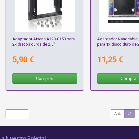
Adaptador Aisens A129-0150 para
Adaptador Nanocable 
2x discos duros de 2.5"
para 1x disco duro de 2
5,90 €
11,25 €
Comprar
Comprar
Ant.
01
 a Nuestro Boletín!