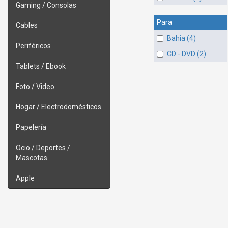
Gaming / Consolas
Para
Cables
Bahia (4)
Periféricos
CD - DVD (2)
Tablets / Ebook
Foto / Video
Hogar / Electrodomésticos
Papelería
Ocio / Deportes /
Mascotas
Apple