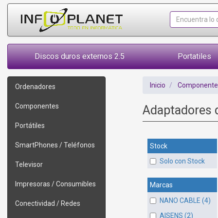
Discos duros externos 2.5
Portatiles
Inicio
Componente
Ordenadores
Componentes
Adaptadores 
Portátiles
SmartPhones / Teléfonos
Stock
Solo con Stock
Televisor
Impresoras / Consumibles
Marcas
NANO CABLE (4)
Conectividad / Redes
AISENS (2)