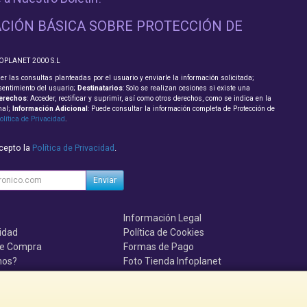
CIÓN BÁSICA SOBRE PROTECCIÓN DE
FOPLANET 2000 S.L
er las consultas planteadas por el usuario y enviarle la información solicitada;
sentimiento del usuario;
Destinatarios
: Solo se realizan cesiones si existe una
erechos
: Acceder, rectificar y suprimir, así como otros derechos, como se indica en la
nal;
Información Adicional
: Puede consultar la información completa de Protección de
olítica de Privacidad
.
acepto la
Política de Privacidad
.
Enviar
Información Legal
cidad
Política de Cookies
de Compra
Formas de Pago
mos?
Foto Tienda Infoplanet
uenten, se el primero!!!