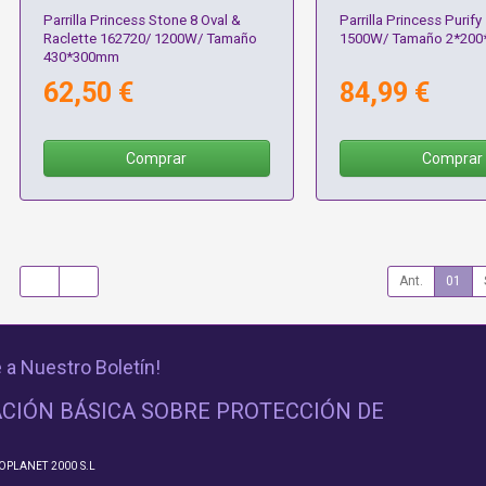
Parrilla Princess Stone 8 Oval &
Parrilla Princess Purif
Raclette 162720/ 1200W/ Tamaño
1500W/ Tamaño 2*20
430*300mm
62,50 €
84,99 €
Comprar
Comprar
Ant.
01
 a Nuestro Boletín!
CIÓN BÁSICA SOBRE PROTECCIÓN DE
FOPLANET 2000 S.L