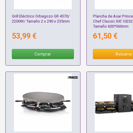
Grill Eléctrico Orbegozo GR 4570/
Plancha de Asar Prince
2200W/ Tamaño 2 x 290 x 235mm
Chef Classic XXl 1023
Tamaño 600*360mm
53,99 €
61,50 €
Comprar
Avísame