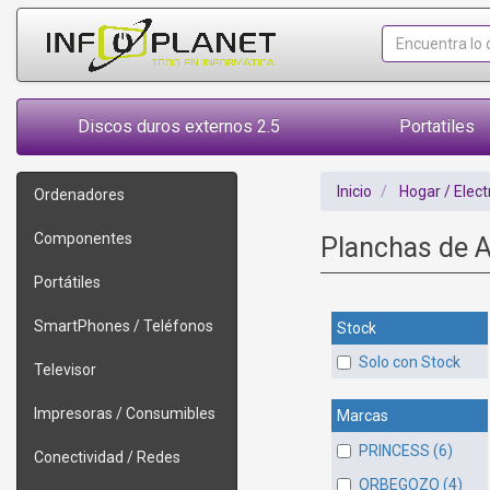
Discos duros externos 2.5
Portatiles
Inicio
Hogar / Elec
Ordenadores
Componentes
Planchas de As
Portátiles
SmartPhones / Teléfonos
Stock
Solo con Stock
Televisor
Impresoras / Consumibles
Marcas
PRINCESS (6)
Conectividad / Redes
ORBEGOZO (4)