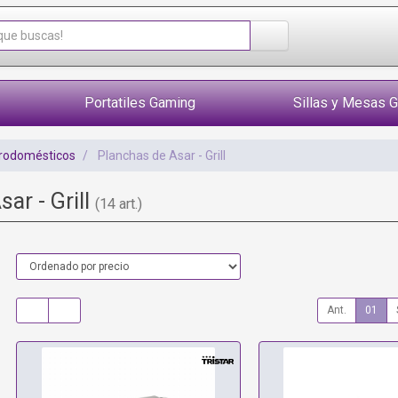
Portatiles Gaming
Sillas y Mesas 
trodomésticos
Planchas de Asar - Grill
ar - Grill
(14 art.)
Ant.
01