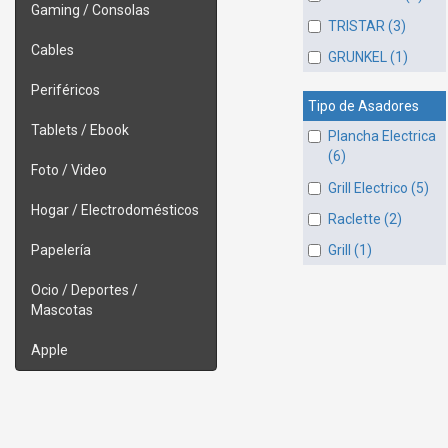
Gaming / Consolas
TRISTAR (3)
Cables
GRUNKEL (1)
Periféricos
Tipo de Asadores
Tablets / Ebook
Plancha Electrica
(6)
Foto / Video
Grill Electrico (5)
Hogar / Electrodomésticos
Raclette (2)
Papelería
Grill (1)
Ocio / Deportes /
Mascotas
Apple