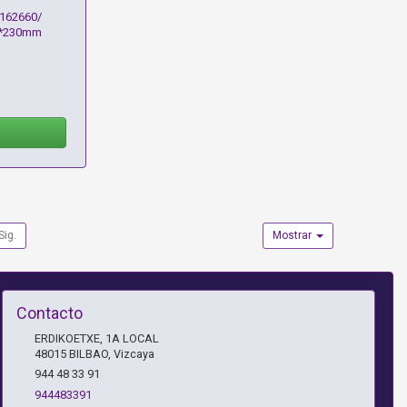
y 162660/
0*230mm
Sig.
Mostrar
Contacto
ERDIKOETXE, 1A LOCAL
48015
BILBAO
,
Vizcaya
944 48 33 91
944483391