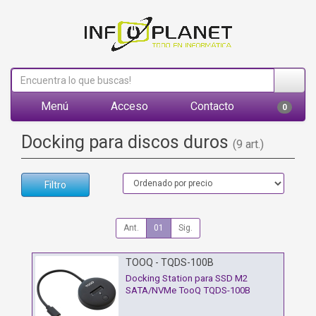
Menú
Acceso
Contacto
0
Docking para discos duros
(9 art.)
Filtro
Ant.
01
Sig.
TOOQ - TQDS-100B
Docking Station para SSD M2
SATA/NVMe TooQ TQDS-100B