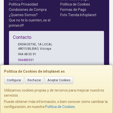
Política Privacidad
Política de Cookies
Condiciones de Compra
Formas de Pago
¿Quienes Somos?
Foto Tienda Infoplanet
Que no te lo cuenten, se el
primero!!!
Contacto
ERDIKOETXE, 1A LOCAL
48015
BILBAO
,
Vizcaya
944 48 33 91
944483391
info@infoplanet.es
Política de Cookies de infoplanet.es
Configurar
Rechazar
Aceptar Cookies
Horario
10 A 14:15 H Y 17:15 A 19:30 H
Utilizamos cookies propias y de terceros para mejorar nuestros
servicios.
Puede obtener más información, o bien conocer cómo cambiar la
configuración, en nuestra
Política de Cookies
.
, , , , España. - C.I.F.: B95075172 - Tfno: