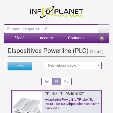
Menú
Acceso
Contacto
0
Dispositivos Powerline (PLC)
(14 art.)
Filtro
Ant.
01
Sig.
TP-LINK - TL-PA4010 KIT
Adaptador Powerline TP-Link TL-
PA4010Kit 600Mbps/ Alcance 300m/
Pack de 2