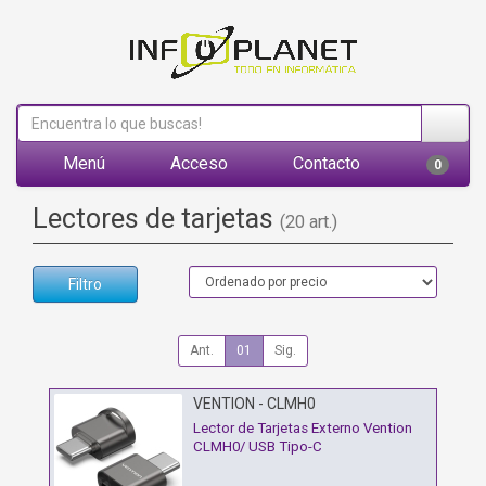
Menú
Acceso
Contacto
0
Lectores de tarjetas
(20 art.)
Filtro
Ant.
01
Sig.
VENTION - CLMH0
Lector de Tarjetas Externo Vention
CLMH0/ USB Tipo-C