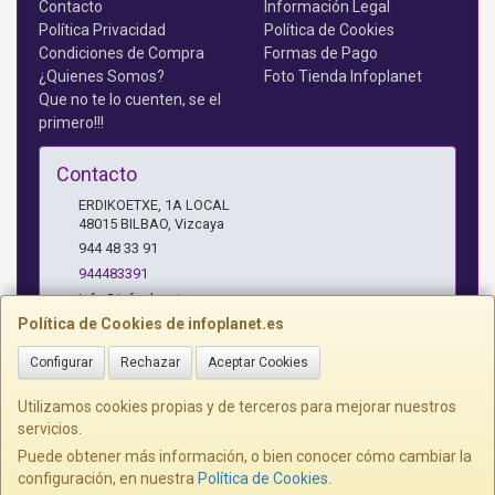
Contacto
Información Legal
Política Privacidad
Política de Cookies
Condiciones de Compra
Formas de Pago
¿Quienes Somos?
Foto Tienda Infoplanet
Que no te lo cuenten, se el
primero!!!
Contacto
ERDIKOETXE, 1A LOCAL
48015
BILBAO
,
Vizcaya
944 48 33 91
944483391
info@infoplanet.es
Política de Cookies de infoplanet.es
Configurar
Rechazar
Aceptar Cookies
Horario
10 A 14:15 H Y 17:15 A 19:30 H
Utilizamos cookies propias y de terceros para mejorar nuestros
servicios.
Puede obtener más información, o bien conocer cómo cambiar la
configuración, en nuestra
Política de Cookies
.
, , , , España. - C.I.F.: B95075172 - Tfno: