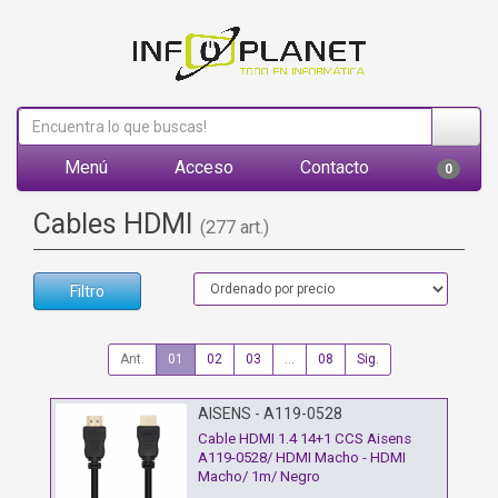
Menú
Acceso
Contacto
0
Cables HDMI
(277 art.)
Filtro
Ant.
01
02
03
...
08
Sig.
AISENS - A119-0528
Cable HDMI 1.4 14+1 CCS Aisens
A119-0528/ HDMI Macho - HDMI
Macho/ 1m/ Negro