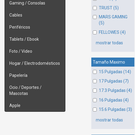
Gaming / Consolas
TRUST (5)
Cables
MARS GAMING
(5)
Periféricos
FELLOWES (4)
Tablets / Ebook
mostrar todas
Foto / Video
Tamaño Maximo
Hogar / Electrodomésticos
15 Pulgadas (14)
Papelería
17 Pulgadas (7)
Ocio / Deportes /
17.3 Pulgadas (4)
Mascotas
16 Pulgadas (4)
Apple
15.6 Pulgadas (3)
mostrar todas