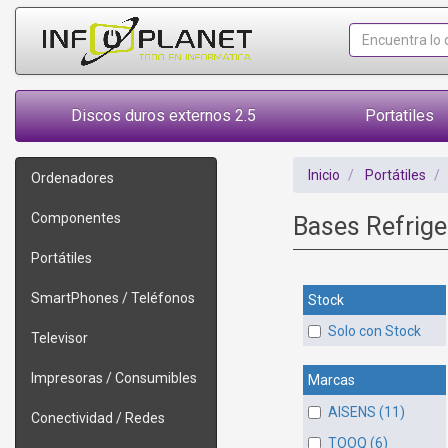
Discos duros externos 2.5
Portatiles
Inicio
Portátiles
Ordenadores
Componentes
Bases Refrig
Portátiles
SmartPhones / Teléfonos
Stock
Solo con Stock
Televisor
Impresoras / Consumibles
Marcas
AISENS (11)
Conectividad / Redes
TOOQ (6)