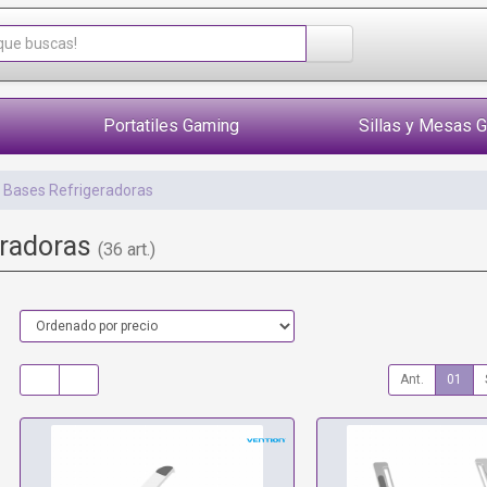
Portatiles Gaming
Sillas y Mesas 
Bases Refrigeradoras
eradoras
(36 art.)
Ant.
01