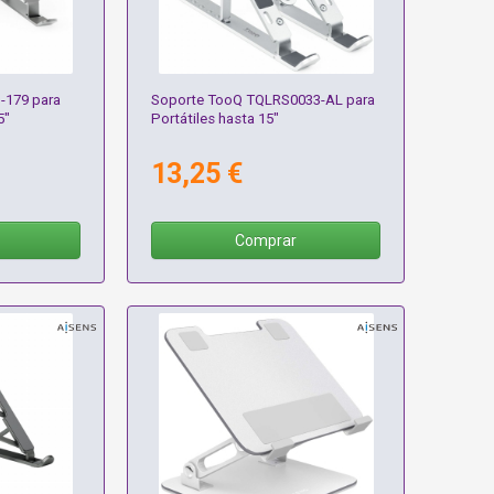
-179 para
Soporte TooQ TQLRS0033-AL para
5"
Portátiles hasta 15"
13,25 €
Comprar