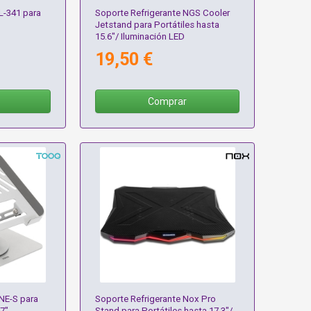
L-341 para
Soporte Refrigerante NGS Cooler
Jetstand para Portátiles hasta
15.6"/ Iluminación LED
19,50 €
Comprar
NE-S para
Soporte Refrigerante Nox Pro
17"
Stand para Portátiles hasta 17.3"/