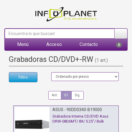
Menú
Acceso
Contacto
0
Grabadoras CD/DVD+-RW
(1 art.)
Filtro
Ant.
01
Sig.
ASUS - 90DD0340-B19000
Grabadora Interna CD/DVD Asus
DRW-08D6MT/ 8X/ 5.25"/ Bulk