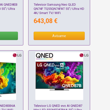
 AI QNED8EB
Televisor Samsung Neo QLED
55"/ Ultra
QN74F TQ55QN74FAT 55"/ Ultra HD
4K/ Smart TV/ WiFi
643,08 €
Avísame
5QNED83B6A
Televisor LG QNED evo AI QNED87
t TV/ WiFi
Mini LED 55QNED87B6A 55"/ Ultra