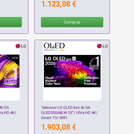
1.123,08 €
Comprar
AI G5
Televisor LG OLED Evo AI G6
ra HD 4K/
OLED55G68LW 55"/ Ultra HD 4K/
Smart TV/ WiFi
1.903,08 €