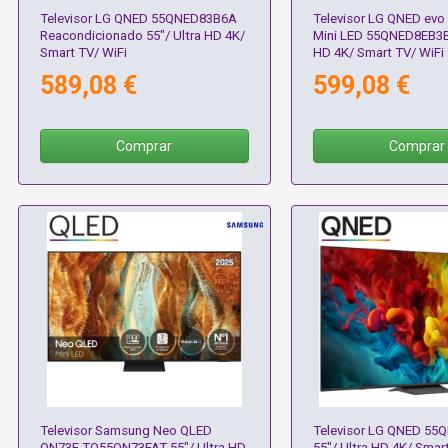
Televisor LG QNED 55QNED83B6A
Televisor LG QNED evo
Reacondicionado 55"/ Ultra HD 4K/
Mini LED 55QNED8EB3B 
Smart TV/ WiFi
HD 4K/ Smart TV/ WiFi
589,08 €
599,08 €
Comprar
Comprar
Televisor Samsung Neo QLED
Televisor LG QNED 5
QN73F TQ55QN73FAT 55"/ Ultra HD
55"/ Ultra HD 4K/ Smar