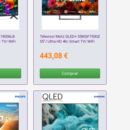
A74006LB
Televisor Metz QLED+ 55MQF7500Z
t TV/ WiFi
55"/ Ultra HD 4K/ Smart TV/ WiFi
443,08 €
Comprar