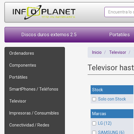
Discos duros externos 2.5
Portatiles
Inicio
Televisor
Ordenadores
Componentes
Televisor has
Portátiles
SmartPhones / Teléfonos
Stock
Solo con Stock
Televisor
Impresoras / Consumibles
Marcas
LG (12)
Conectividad / Redes
SAMSUNG (6)