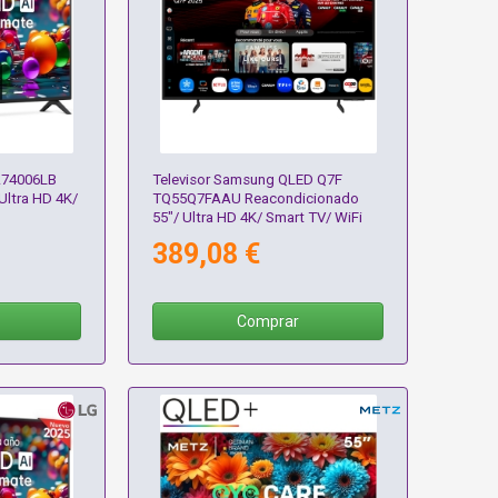
A74006LB
Televisor Samsung QLED Q7F
Ultra HD 4K/
TQ55Q7FAAU Reacondicionado
55"/ Ultra HD 4K/ Smart TV/ WiFi
389,08 €
Comprar