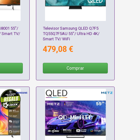
S8001 55"/
Televisor Samsung QLED Q7F5
/ Smart TV/
TQ55Q7F5AU 55"/ Ultra HD 4K/
Smart TV/ WiFi
479,08 €
Comprar