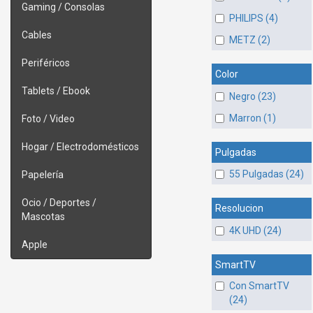
Gaming / Consolas
PHILIPS (4)
Cables
METZ (2)
Periféricos
Color
Tablets / Ebook
Negro (23)
Marron (1)
Foto / Video
Hogar / Electrodomésticos
Pulgadas
55 Pulgadas (24)
Papelería
Ocio / Deportes /
Resolucion
Mascotas
4K UHD (24)
Apple
SmartTV
Con SmartTV
(24)