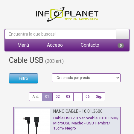
Menú
Acceso
Contacto
0
Cable USB
(203 art.)
Filtro
Ant.
01
02
03
...
06
Sig.
NANO CABLE - 10.01.3600
Cable USB 2.0 Nanocable 10.01.3600/
MicroUSB Macho - USB Hembra/
15cm/ Negro