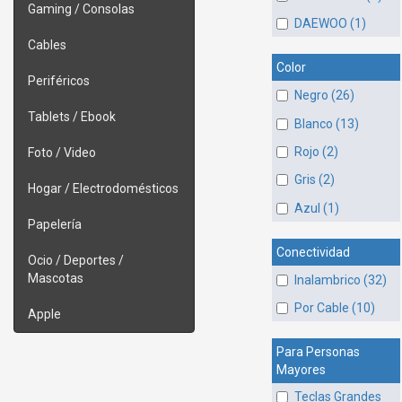
Gaming / Consolas
DAEWOO (1)
Cables
Color
Periféricos
Negro (26)
Tablets / Ebook
Blanco (13)
Rojo (2)
Foto / Video
Gris (2)
Hogar / Electrodomésticos
Azul (1)
Papelería
Conectividad
Ocio / Deportes /
Mascotas
Inalambrico (32)
Por Cable (10)
Apple
Para Personas
Mayores
Teclas Grandes