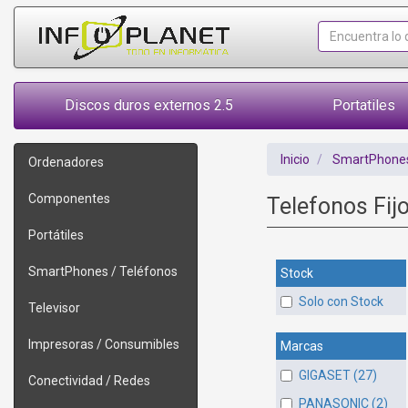
Discos duros externos 2.5
Portatiles
Inicio
SmartPhones
Ordenadores
Componentes
Telefonos Fij
Portátiles
SmartPhones / Teléfonos
Stock
Solo con Stock
Televisor
Impresoras / Consumibles
Marcas
GIGASET (27)
Conectividad / Redes
PANASONIC (2)