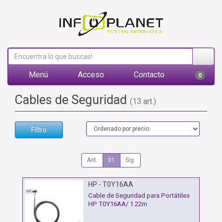
Menú
Acceso
Contacto
0
Cables de Seguridad
(13 art.)
Filtro
Ant.
01
Sig.
HP - T0Y16AA
Cable de Seguridad para Portátiles
HP T0Y16AA/ 1.22m