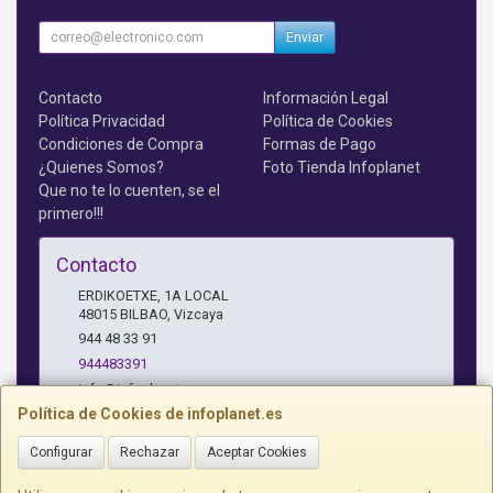
Enviar
Contacto
Información Legal
Política Privacidad
Política de Cookies
Condiciones de Compra
Formas de Pago
¿Quienes Somos?
Foto Tienda Infoplanet
Que no te lo cuenten, se el
primero!!!
Contacto
ERDIKOETXE, 1A LOCAL
48015
BILBAO
,
Vizcaya
944 48 33 91
944483391
info@infoplanet.es
Política de Cookies de infoplanet.es
Configurar
Rechazar
Aceptar Cookies
Horario
10 A 14:15 H Y 17:15 A 19:30 H