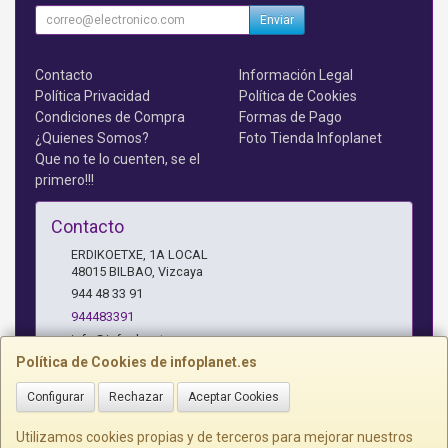
Enviar
Contacto
Información Legal
Política Privacidad
Política de Cookies
Condiciones de Compra
Formas de Pago
¿Quienes Somos?
Foto Tienda Infoplanet
Que no te lo cuenten, se el
primero!!!
Contacto
ERDIKOETXE, 1A LOCAL
48015
BILBAO
,
Vizcaya
944 48 33 91
944483391
info@infoplanet.es
Política de Cookies de infoplanet.es
Configurar
Rechazar
Aceptar Cookies
Horario
10 A 14:15 H Y 17:15 A 19:30 H
Utilizamos cookies propias y de terceros para mejorar nuestros